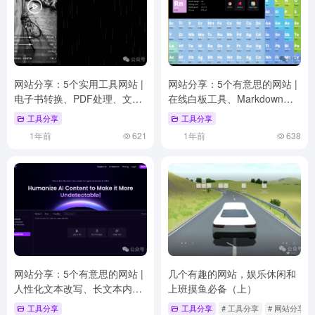
网站分享：5个实用工具网站 |
网站分享：5个有意思的网站 |
电子书转换、PDF处理、文本
在线白板工具、Markdown转
排版、白噪音、资讯聚合
换成卡片、人脸头像生成器、
工具分享
工具分享
MBTI性格评估工具、强大的化
1年前
621
1年前
638
学工具
网站分享：5个有意思的网站 |
几个有趣的网站，娱乐休闲和
人性化文本改写、长文本内容
上班摸鱼必备（上）
创作、生成SEO优化文章、AI
工具分享
工具分享
# 工具分享
# 网站分享