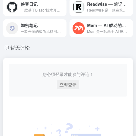
侠客日记
Readwise — 笔记领域的专业 AI 工具
一款基于Blazor技术开发的开源跨平台本地日记应用，支持Android、Windows、macOS、Linux等多个平台，主打隐私保护和本地存储特性
Readwise 是一款在笔记领域备受赞誉的专业级 AI 智...
加密笔记
Mem — AI 驱动的智能知识管理与笔记工具
一款开源的极简风格网络应用，专门用于安全、私密地分享加密笔记，采用端到端加密技术确保信息安全
Mem 是一款基于 AI 技术的智能知识管理和笔记应用，通过...
暂无评论
您必须登录才能参与评论！
立即登录