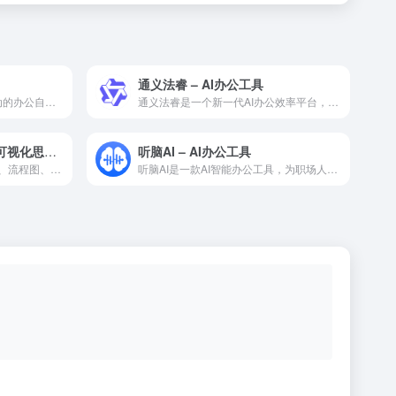
通义法睿 – AI办公工具
Ponder AI是一款高效的AI驱动的办公自动化工具，融合...
通义法睿是一个新一代AI办公效率平台，融合多种AI能力，利用...
Whimsical — AI 驱动的可视化思维与协作白板工具
听脑AI – AI办公工具
Whimsical 是一款集思维导图、流程图、线框图和协作文...
听脑AI是一款AI智能办公工具，为职场人士提供文档处理、会议...