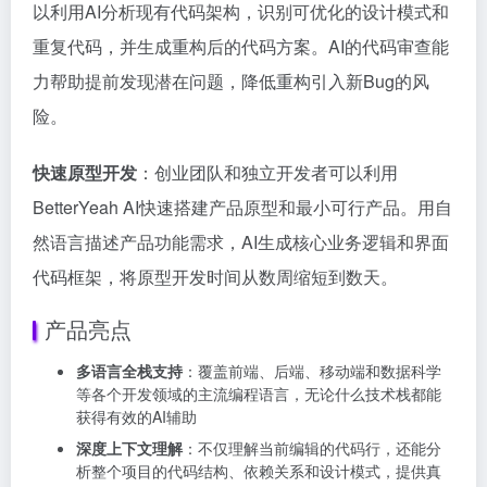
以利用AI分析现有代码架构，识别可优化的设计模式和
重复代码，并生成重构后的代码方案。AI的代码审查能
力帮助提前发现潜在问题，降低重构引入新Bug的风
险。
快速原型开发
：创业团队和独立开发者可以利用
BetterYeah AI快速搭建产品原型和最小可行产品。用自
然语言描述产品功能需求，AI生成核心业务逻辑和界面
代码框架，将原型开发时间从数周缩短到数天。
产品亮点
多语言全栈支持
：覆盖前端、后端、移动端和数据科学
等各个开发领域的主流编程语言，无论什么技术栈都能
获得有效的AI辅助
深度上下文理解
：不仅理解当前编辑的代码行，还能分
析整个项目的代码结构、依赖关系和设计模式，提供真