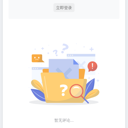
立即登录
暂无评论...