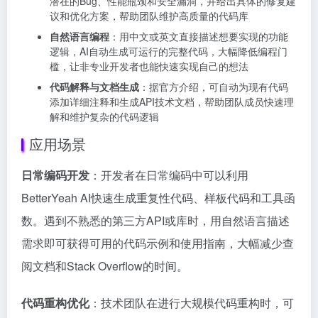
潜在的Bug、性能瓶颈和安全漏洞，并给出具体的修复建
议和优化方案，帮助团队维护高质量的代码库
自然语言编程
：用中文或英文直接描述想要实现的功能
逻辑，AI自动生成可运行的完整代码，大幅降低编程门
槛，让非专业开发者也能快速实现自己的想法
代码解释与文档生成
：据官方介绍，可自动为现有代码
添加详细注释和生成API技术文档，帮助团队成员快速理
解和维护复杂的代码逻辑
应用场景
日常编码开发
：开发者在日常编码中可以利用
BetterYeah AI快速生成重复性代码、样板代码和工具函
数。遇到不熟悉的第三方API或库时，用自然语言描述
需求即可获得可用的代码示例和使用指南，大幅减少查
阅文档和Stack Overflow的时间。
代码重构优化
：技术团队在进行大规模代码重构时，可