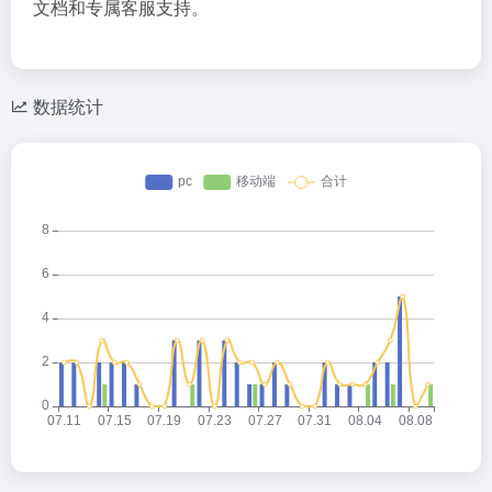
文档和专属客服支持。
数据统计