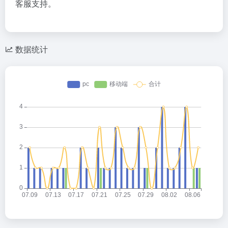
客服支持。
数据统计