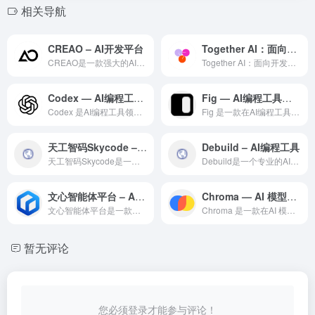
相关导航
CREAO – AI开发平台
Together AI：面向开发者的全栈AI云平台
CREAO是一款强大的AI编程辅助工具，利用大语言模型技术为...
Together AI：面向开发者的全栈AI云平台是一款强大...
Codex — AI编程工具领域的专业 AI 工具
Fig — AI编程工具领域的专业 AI 工具
Codex 是AI编程工具领域一款备受全球用户好评的专业级 ...
Fig 是一款在AI编程工具领域备受赞誉的专业级 AI 智能...
天工智码Skycode – AI编程工具
Debuild – AI编程工具
天工智码Skycode是一个专业的AI代码助手平台，基于先进...
Debuild是一个专业的AI代码助手平台，基于先进的代码理...
文心智能体平台 – AI开发平台
Chroma — AI 模型平台领域的专业 AI 工具
文心智能体平台是一款强大的AI编程辅助工具，利用大语言模型技...
Chroma 是一款在AI 模型平台领域备受赞誉的专业级 A...
暂无评论
您必须登录才能参与评论！