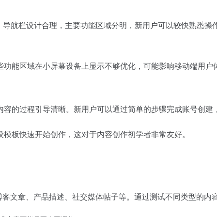
明了。导航栏设计合理，主要功能区域分明，新用户可以较快熟悉
些功能区域在小屏幕设备上显示不够优化，可能影响移动端用户
内容的过程引导清晰。新用户可以通过简单的步骤完成账号创建
设模板快速开始创作，这对于内容创作初学者非常友好。
，包括博客文章、产品描述、社交媒体帖子等。通过测试不同类型的