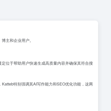
员、博主和企业用户。
台明显定位于帮助用户快速生成高质量内容并确保其符合搜
tteb特别强调其AI写作能力和SEO优化功能，这两