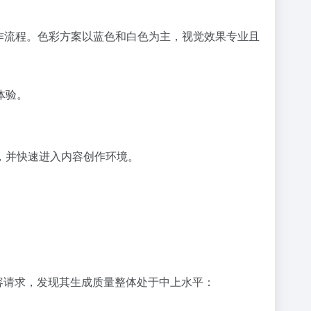
操作流程。色彩方案以蓝色和白色为主，视觉效果专业且
体验。
，并快速进入内容创作环境。
内容请求，发现其生成质量整体处于中上水平：