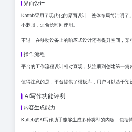
界面设计
Katteb采用了现代化的界面设计，整体布局简洁
不刺眼，适合长时间使用。
不过，在移动设备上的响应式设计还有提升空间，某
操作流程
平台的工作流程设计相对直观，从注册到创建第一篇
值得注意的是，平台提供了模板库，用户可以基于预
AI写作功能评测
内容生成能力
Katteb的AI写作助手能够生成多种类型的内容