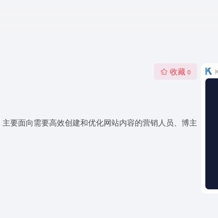
收藏
K
0
台，主要面向需要高效创建和优化网站内容的营销人员、博主