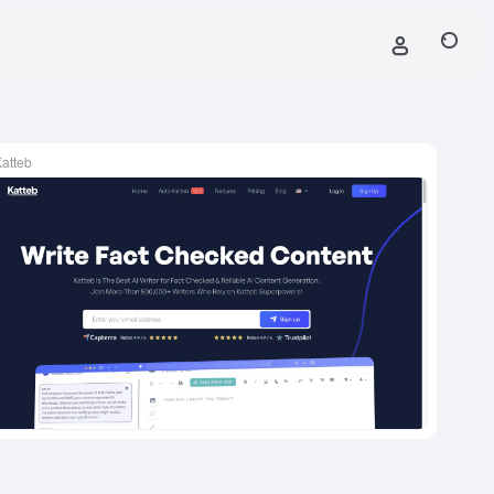
atteb