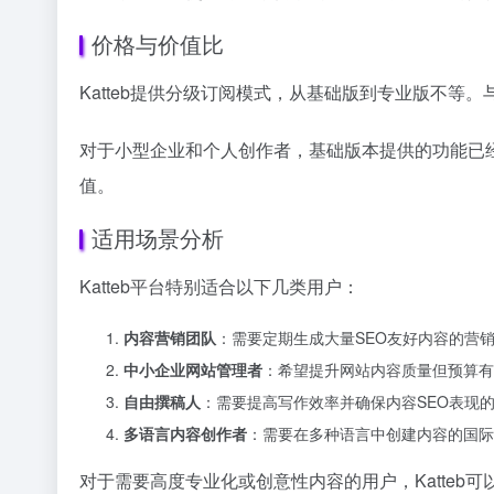
价格与价值比
Katteb提供分级订阅模式，从基础版到专业版不
对于小型企业和个人创作者，基础版本提供的功能已
值。
适用场景分析
Katteb平台特别适合以下几类用户：
内容营销团队
：需要定期生成大量SEO友好内容的营
中小企业网站管理者
：希望提升网站内容质量但预算有
自由撰稿人
：需要提高写作效率并确保内容SEO表现
多语言内容创作者
：需要在多种语言中创建内容的国际
对于需要高度专业化或创意性内容的用户，Katteb