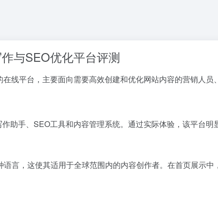
I写作与SEO优化平台评测
于一体的在线平台，主要面向需要高效创建和优化网站内容的营销人
AI写作助手、SEO工具和内容管理系统。通过实际体验，该平
言，这使其适用于全球范围内的内容创作者。在首页展示中，Ka