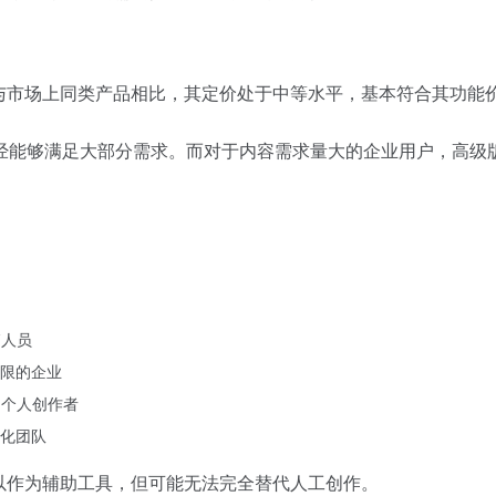
等。与市场上同类产品相比，其定价处于中等水平，基本符合其功能
经能够满足大部分需求。而对于内容需求量大的企业用户，高级版
销人员
限的企业
的个人创作者
化团队
可以作为辅助工具，但可能无法完全替代人工创作。