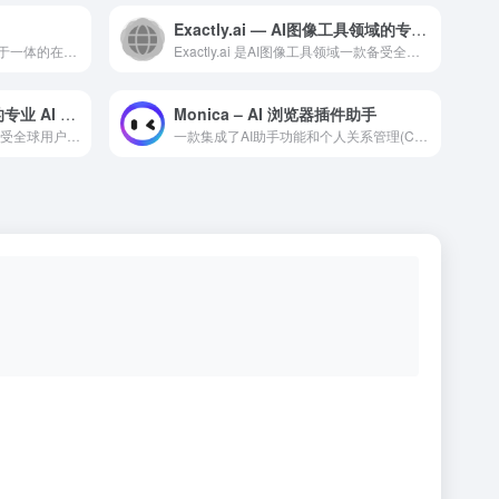
Exactly.ai — AI图像工具领域的专业 AI 工具
一个集AI图像生成与模型分享于一体的在线平台，为用户提供免费的AI艺术创作工具和模型托管服务
Exactly.ai 是AI图像工具领域一款备受全球用户好评...
呜哩 — AI图像工具领域的专业 AI 工具
Monica – AI 浏览器插件助手
呜哩 是AI图像工具领域一款备受全球用户好评的专业级 AI ...
一款集成了AI助手功能和个人关系管理(CRM)的综合性工具平台，致力于帮助用户高效管理个人生活和工作事务