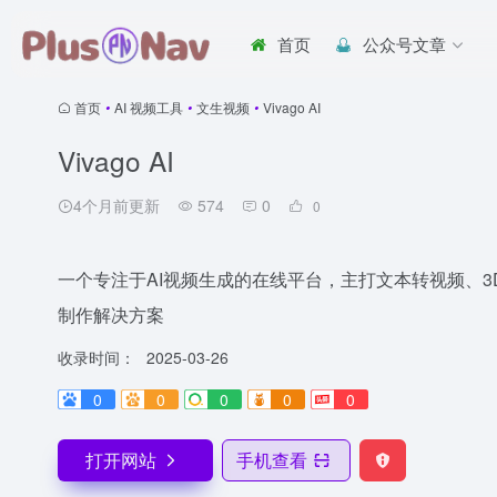
首页
公众号文章
首页
•
AI 视频工具
•
文生视频
•
Vivago AI
Vivago AI
4个月前更新
574
0
0
一个专注于AI视频生成的在线平台，主打文本转视频、3
制作解决方案
收录时间：
2025-03-26
0
0
0
0
0
打开网站
手机查看