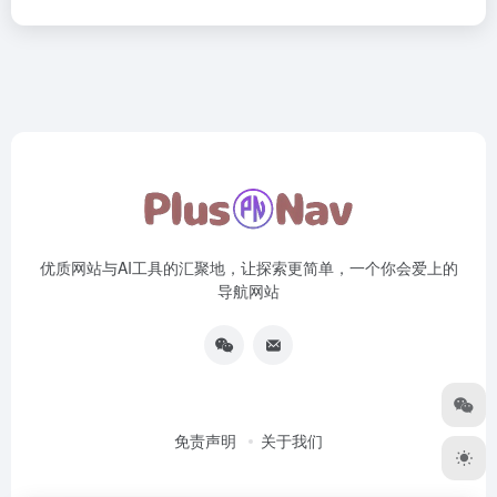
优质网站与AI工具的汇聚地，让探索更简单，一个你会爱上的
导航网站
免责声明
关于我们