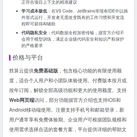
正符合项目上下文的精准建议
学习成本极低
：在VS Code、JetBrains等现有IDE中以插
件形式运行，开发者无需改变既有的工作习惯和开发流
程即可获得AI辅助
代码隐私安全
：代码数据全程加密传输，据官方介绍不
会用于模型训练，满足企业级代码安全和知识产权保护
的严格要求
价格与平台
胜算云提供
免费基础版
，包含核心功能的有限使用额
度，适合个人用户和小团队体验使用。付费版本按月或
按年订阅，解锁全部高级功能和更大的使用额度。支持
Web网页端
访问，部分功能据官方介绍也支持iOS和
Android移动端使用。注册支持手机号和邮箱登录，新
用户通常享有免费体验期。企业用户可根据团队规模和
使用需求选择合适的套餐方案，平台提供详细的帮助文