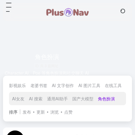
角色扮演
共 3 篇网址
Character.AI、Poe 等角色扮演和社交聊天 AI
影视娱乐
老婆书签
AI 文字创作
AI 图片工具
在线工具
AI
AI女友
AI 搜索
通用AI助手
国产大模型
角色扮演
排序
发布
更新
浏览
点赞