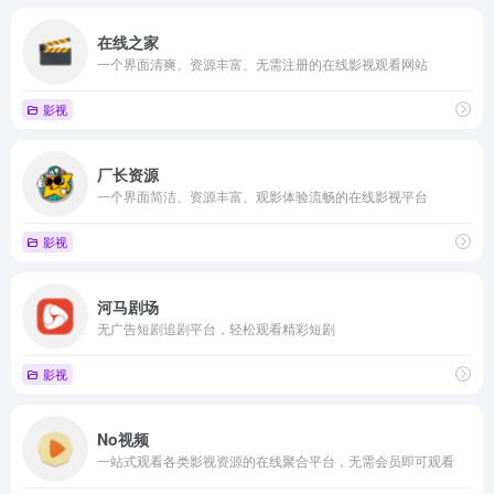
在线之家
一个界面清爽、资源丰富、无需注册的在线影视观看网站
影视
厂长资源
一个界面简洁、资源丰富、观影体验流畅的在线影视平台
影视
河马剧场
无广告短剧追剧平台，轻松观看精彩短剧
影视
No视频
一站式观看各类影视资源的在线聚合平台，无需会员即可观看