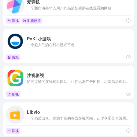
爱壹帆
一个面向海外华人用户的高清影视剧在线观看的网站
影视
影视娱乐
PoKi 小游戏
一个超人气的在线小游戏平台
游戏
注视影视
简约流畅的在线观影网站，让你远离广告困扰，尽享高清观影体验
影视
Libvio
一个画质出众、资源丰富的在线影视网站，让你享受蓝光级观影体验
影视