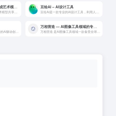
Civitai：全球最大的AI生成艺术模型共享社区
豆绘AI – AI设计工具
Civitai：全球最大的AI生成艺术模型共享社区是一款专业...
豆绘AI是一款专业的AI设计工具，利用人工智能技术为设计师和...
万相营造 — AI图像工具领域的专业 AI 工具
一个面向VTuber和动漫爱好者的AI驱动创作平台，集成了AI动漫角色生成、社区互动及个性化定制等功能，为用户提供一站式的动漫创作与分享体验
万相营造 是AI图像工具领域一款备受全球用户好评的专业级 A...