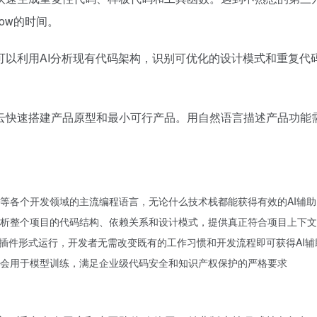
low的时间。
以利用AI分析现有代码架构，识别可优化的设计模式和重复代
云快速搭建产品原型和最小可行产品。用自然语言描述产品功能需
等各个开发领域的主流编程语言，无论什么技术栈都能获得有效的AI辅助
析整个项目的代码结构、依赖关系和设计模式，提供真正符合项目上下文
有IDE中以插件形式运行，开发者无需改变既有的工作习惯和开发流程即可获得AI辅
会用于模型训练，满足企业级代码安全和知识产权保护的严格要求