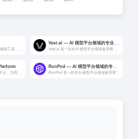
Vast.ai — AI 模型平台领域的专业 AI 工具
Anakin.ai是一款强大的AI编程辅助工具，利用大语言模...
Vast.ai 是一款在AI 模型平台领域备受赞誉的专业级 ...
Platform
RunPod — AI 模型平台领域的专业 AI 工具
Ahrefs是一款专业的AI智能体平台，为用户提供智能对话交...
RunPod 是一款在AI 模型平台领域备受赞誉的专业级 A...